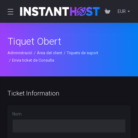
EUR
Tiquet Obert
Administració
Àrea del client
Tiquets de suport
Envia ticket de Consulta
Ticket Information
Nom