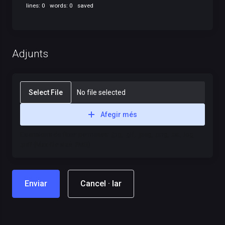
lines: 0 words: 0
saved
Adjunts
Select File
No file selected
Afegir més
Extensions de fitxer permeses: .jpg, .gif, .jpeg, .png, .txt, .log,
.pdf (Max file size: 2MB)
Cancel · lar