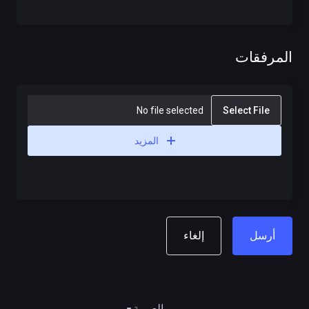
المرفقات
No file selected
Select File
المزيد
إمتدادات الملفات المرفقة المسموح بها: .jpg, .gif, .jpeg, .png, .txt,
.log, .pdf (Max file size: 2MB)
إلغاء
العربية