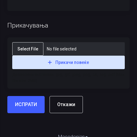
Прикачувања
Select File
No file selected
Прикачи повеќе
Дозволени екстензии: .jpg, .gif, .jpeg, .png, .txt, .log, .pdf (Max
file size: 2MB)
Откажи
Macedonian