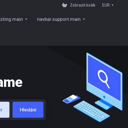
Zobrazit košík
EUR
sting.main
navbar.support.main
name
r
Hledání