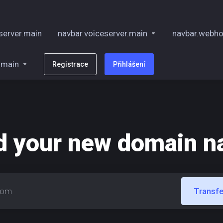
server.main
navbar.voiceserver.main
navbar.webho
.main
Registrace
Přihlášení
d your new domain 
Transfe